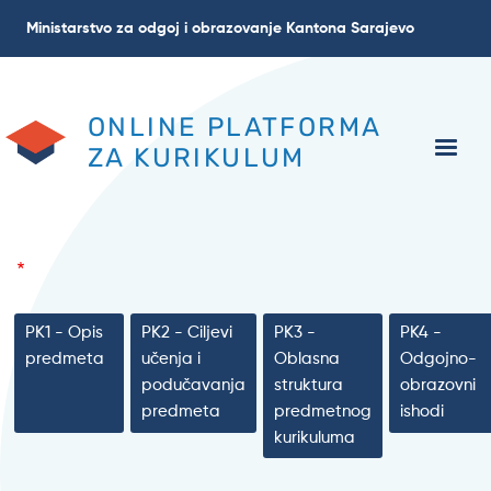
Skoči
Ministarstvo za odgoj i obrazovanje Kantona Sarajevo
na
glavni
sadržaj
ONLINE PLATFORMA
ZA KURIKULUM
PK1 - Opis
PK2 - Ciljevi
PK3 -
PK4 -
predmeta
učenja i
Oblasna
Odgojno-
podučavanja
struktura
obrazovni
predmeta
predmetnog
ishodi
kurikuluma