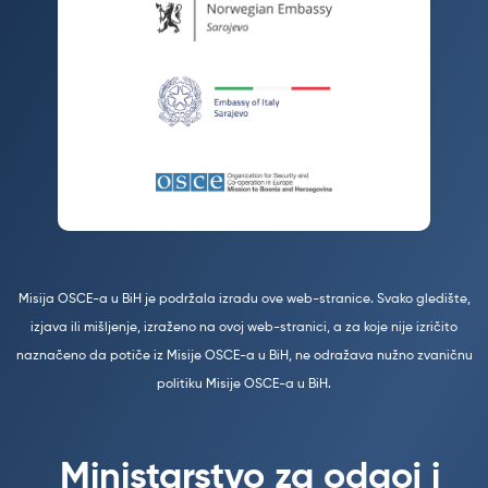
Misija OSCE-a u BiH je podržala izradu ove web-stranice. Svako gledište,
izjava ili mišljenje, izraženo na ovoj web-stranici, a za koje nije izričito
naznačeno da potiče iz Misije OSCE-a u BiH, ne odražava nužno zvaničnu
politiku Misije OSCE-a u BiH.
Ministarstvo za odgoj i