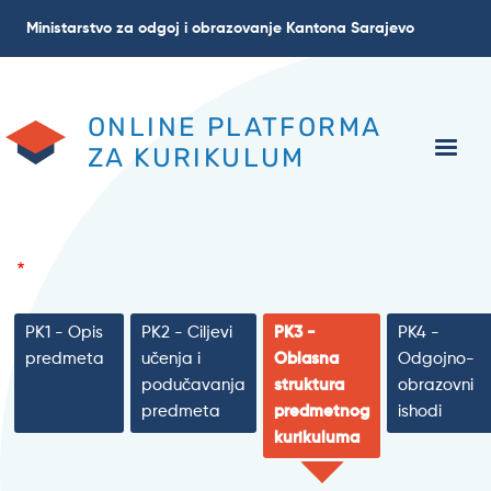
Skoči
Ministarstvo za odgoj i obrazovanje Kantona Sarajevo
na
glavni
sadržaj
ONLINE PLATFORMA
ZA KURIKULUM
PK1 - Opis
PK2 - Ciljevi
PK3 -
PK4 -
predmeta
učenja i
Oblasna
Odgojno-
podučavanja
struktura
obrazovni
predmeta
predmetnog
ishodi
kurikuluma