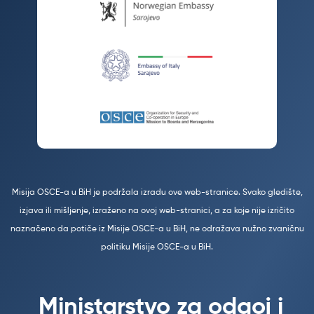
Misija OSCE-a u BiH je podržala izradu ove web-stranice. Svako gledište,
izjava ili mišljenje, izraženo na ovoj web-stranici, a za koje nije izričito
naznačeno da potiče iz Misije OSCE-a u BiH, ne odražava nužno zvaničnu
politiku Misije OSCE-a u BiH.
Ministarstvo za odgoj i