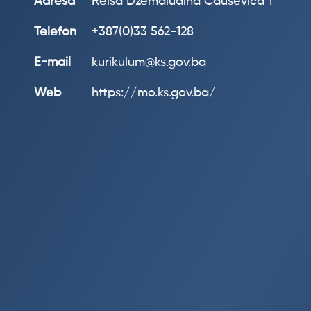
Adresa
Reisa Džemaludina Čauševića 1
Telefon
+387(0)33 562-128
E-mail
kurikulum@ks.gov.ba
Web
https://mo.ks.gov.ba/