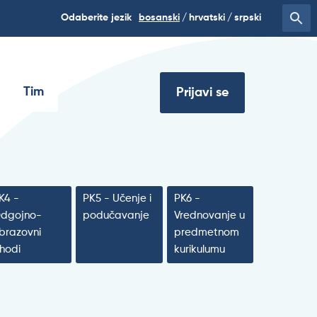
Odaberite jezik
bosanski
hrvatski
srpski
Tim
Prijavi se
K4 -
PK5 - Učenje i
PK6 -
dgojno-
podučavanje
Vrednovanje u
brazovni
predmetnom
shodi
kurikulumu