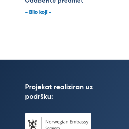
Odaberite predmet
- Bilo koji -
Projekat realiziran uz
podršku: