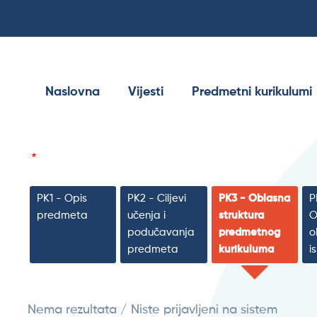
Naslovna
Vijesti
Predmetni kurikulumi
PK1 - Opis
PK2 - Ciljevi
PK3 - Oblasna
P
predmeta
učenja i
struktura
O
podučavanja
predmetnog
o
predmeta
kurikuluma
i
Nema rezultata / Niste prijavljeni na sistem