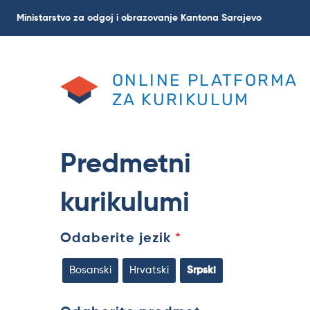
Skoči
Ministarstvo za odgoj i obrazovanje Kantona Sarajevo
na
glavni
sadržaj
ONLINE PLATFORMA
ZA KURIKULUM
Predmetni
kurikulumi
Odaberite jezik
Bosanski
Hrvatski
Srpski