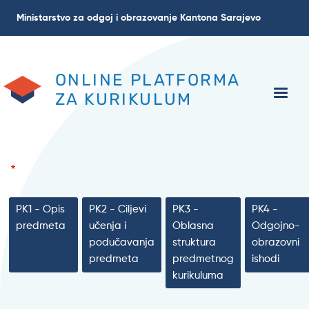
Skoči
Ministarstvo za odgoj i obrazovanje Kantona Sarajevo
na
glavni
sadržaj
ONLINE PLATFORMA
ZA KURIKULUM
PK1 - Opis
PK2 - Ciljevi
PK3 -
PK4 -
predmeta
učenja i
Oblasna
Odgojno-
podučavanja
struktura
obrazovni
predmeta
predmetnog
ishodi
kurikuluma