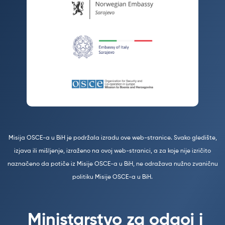
Misija OSCE-a u BiH je podržala izradu ove web-stranice. Svako gledište,
izjava ili mišljenje, izraženo na ovoj web-stranici, a za koje nije izričito
naznačeno da potiče iz Misije OSCE-a u BiH, ne odražava nužno zvaničnu
politiku Misije OSCE-a u BiH.
Ministarstvo za odgoj i