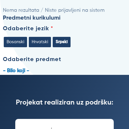
Nema rezultata / Niste prijavljeni na sistem
Predmetni kurikulumi
Odaberite jezik
Bosanski
Hrvatski
Srpski
Odaberite predmet
- Bilo koji -
Projekat realiziran uz podršku: