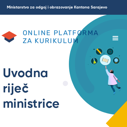
Skoči
Ministarstvo za odgoj i obrazovanje Kantona Sarajevo
na
glavni
sadržaj
ONLINE PLATFORMA
ZA KURIKULUM
Uvodna
riječ
ministrice