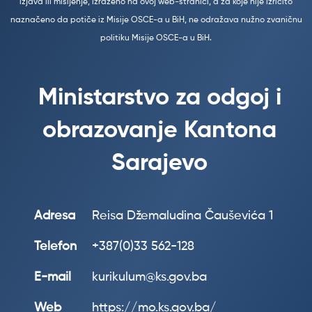
izjava ili mišljenje, izraženo na ovoj web-stranici, a za koje nije izričito
naznačeno da potiče iz Misije OSCE-a u BiH, ne odražava nužno zvaničnu
politiku Misije OSCE-a u BiH.
Ministarstvo za odgoj i
obrazovanje Kantona
Sarajevo
Adresa
Reisa Džemaludina Čauševića 1
Telefon
+387(0)33 562-128
E-mail
kurikulum@ks.gov.ba
Web
https://mo.ks.gov.ba/