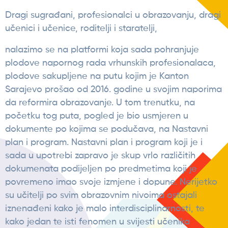
Dragi sugrađani, profesionalci u obrazovanju, dragi
učenici i učenice, roditelji i staratelji,
nalazimo se na platformi koja sada pohranjuje
plodove napornog rada vrhunskih profesionalaca,
plodove sakupljene na putu kojim je Kanton
Sarajevo prošao od 2016. godine u svojim naporima
da reformira obrazovanje. U tom trenutku, na
početku tog puta, pogled je bio usmjeren u
dokumente po kojima se podučava, na Nastavni
plan i program. Nastavni plan i program koji je i
sada u upotrebi zapravo je skup vrlo različitih
dokumenata podijeljen po predmetima koji je
povremeno imao svoje izmjene i dopune. Nerijetko
su učitelji po svim obrazovnim nivoima ostajali
iznenađeni kako je malo interdisciplinarnosti, te
kako jedan te isti fenomen u svijesti učenika