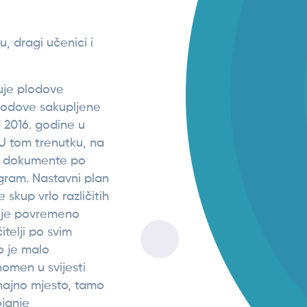
, dragi učenici i
uje plodove
lodove sakupljene
 2016. godine u
U tom trenutku, na
 u dokumente po
gram. Nastavni plan
 skup vrlo različitih
 je povremeno
itelji po svim
o je malo
enomen u svijesti
znajno mjesto, tamo
ojanje