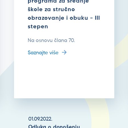
programa za srednje
škole za stručno
obrazovanje i obuku - III
stepen
Na osnovu člana 70.
Saznajte više
01.09.2022.
Odluka o donošenju