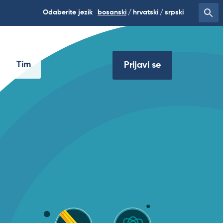
Odaberite jezik
bosanski
hrvatski
srpski
Tim
Prijavi se