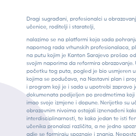
Dragi sugrađani, profesionalci u obrazovanju
učenice, roditelji i staratelji,
nalazimo se na platformi koja sada pohranj
napornog rada vrhunskih profesionalaca, p
na putu kojim je Kanton Sarajevo prošao od
svojim naporima da reformira obrazovanje. 
početku tog puta, pogled je bio usmjeren
kojima se podučava, na Nastavni plan i pro
i program koji je i sada u upotrebi zapravo je
dokumenata podijeljen po predmetima koji
imao svoje izmjene i dopune. Nerijetko su uč
obrazovnim nivoima ostajali iznenađeni kak
interdisciplinarnosti, te kako jedan te isti f
učenika pronalazi različita, a ne jedno spo
gdje se formiraju spoznaje i znanja. Nepost