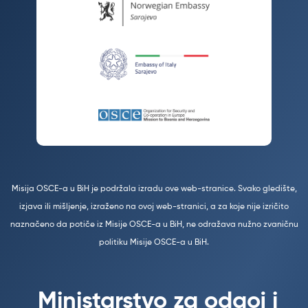
Misija OSCE-a u BiH je podržala izradu ove web-stranice. Svako gledište,
izjava ili mišljenje, izraženo na ovoj web-stranici, a za koje nije izričito
naznačeno da potiče iz Misije OSCE-a u BiH, ne odražava nužno zvaničnu
politiku Misije OSCE-a u BiH.
Ministarstvo za odgoj i