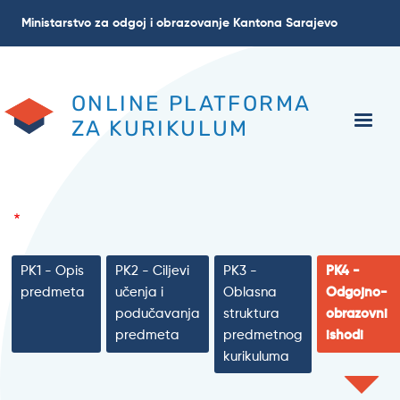
Skoči
Ministarstvo za odgoj i obrazovanje Kantona Sarajevo
na
glavni
sadržaj
ONLINE PLATFORMA
ZA KURIKULUM
PK1 - Opis
PK2 - Ciljevi
PK3 -
PK4 -
predmeta
učenja i
Oblasna
Odgojno-
podučavanja
struktura
obrazovni
predmeta
predmetnog
ishodi
kurikuluma