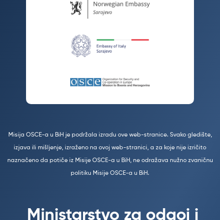
Misija OSCE-a u BiH je podržala izradu ove web-stranice. Svako gledište,
izjava ili mišljenje, izraženo na ovoj web-stranici, a za koje nije izričito
naznačeno da potiče iz Misije OSCE-a u BiH, ne odražava nužno zvaničnu
politiku Misije OSCE-a u BiH.
Ministarstvo za odgoj i