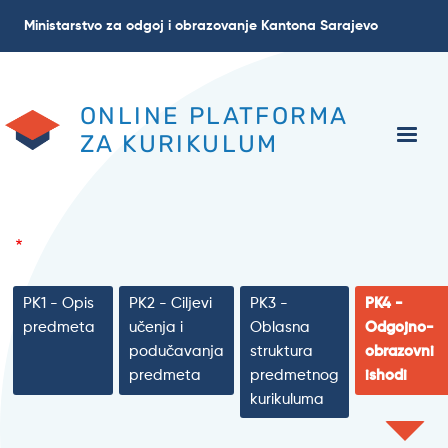
Skoči
Ministarstvo za odgoj i obrazovanje Kantona Sarajevo
na
glavni
sadržaj
ONLINE PLATFORMA
ZA KURIKULUM
PK1 - Opis
PK2 - Ciljevi
PK3 -
PK4 -
predmeta
učenja i
Oblasna
Odgojno-
podučavanja
struktura
obrazovni
predmeta
predmetnog
ishodi
kurikuluma