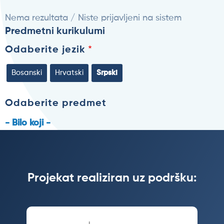
Nema rezultata / Niste prijavljeni na sistem
Predmetni kurikulumi
Odaberite jezik
Bosanski
Hrvatski
Srpski
Odaberite predmet
- Bilo koji -
Projekat realiziran uz podršku: