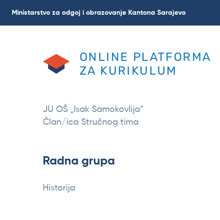
Skoči
Ministarstvo za odgoj i obrazovanje Kantona Sarajevo
na
glavni
sadržaj
ONLINE PLATFORMA
ZA KURIKULUM
JU OŠ „Isak Samokovlija“
Član/ica Stručnog tima
Radna grupa
Historija