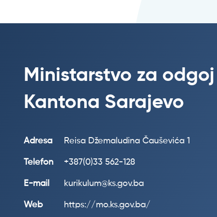
Ministarstvo za odgoj
Kantona Sarajevo
Adresa
Reisa Džemaludina Čauševića 1
Telefon
+387(0)33 562-128
E-mail
kurikulum@ks.gov.ba
Web
https://mo.ks.gov.ba/