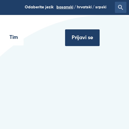
Odaberite jezik
bosanski
hrvatski
srpski
Tim
Prijavi se