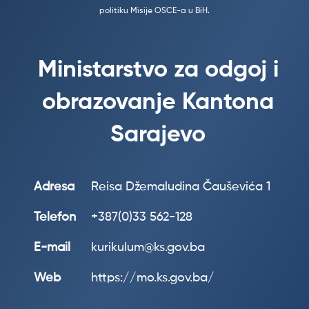
politiku Misije OSCE-a u BiH.
Ministarstvo za odgoj i
obrazovanje Kantona
Sarajevo
Adresa
Reisa Džemaludina Čauševića 1
Telefon
+387(0)33 562-128
E-mail
kurikulum@ks.gov.ba
Web
https://mo.ks.gov.ba/