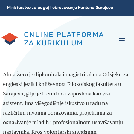
Skoči
Ministarstvo za odgoj i obrazovanje Kantona Sarajevo
na
glavni
sadržaj
ONLINE PLATFORMA
ZA KURIKULUM
Alma Žero je diplomirala i magistrirala na Odsjeku za
engleski jezik i književnost Filozofskog fakulteta u
Sarajevu, gdje je trenutno i zaposlena kao viši
asistent. Ima višegodišnje iskustvo u radu na
različitim nivoima obrazovanja, projektima za
osnaživanje mladih i profesionalnom usavršavanju
nastavnika. Kroz volonterski angažman