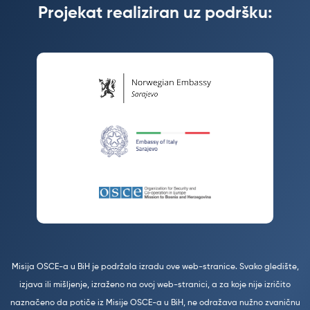
Projekat realiziran uz podršku:
Misija OSCE-a u BiH je podržala izradu ove web-stranice. Svako gledište,
izjava ili mišljenje, izraženo na ovoj web-stranici, a za koje nije izričito
naznačeno da potiče iz Misije OSCE-a u BiH, ne odražava nužno zvaničnu