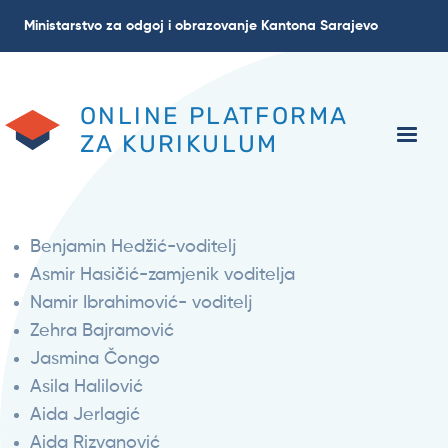
Skoči
Ministarstvo za odgoj i obrazovanje Kantona Sarajevo
na
glavni
sadržaj
ONLINE PLATFORMA
ZA KURIKULUM
Benjamin Hedžić-voditelj
Asmir Hasičić-zamjenik voditelja
Namir Ibrahimović- voditelj
Zehra Bajramović
Jasmina Čongo
Asila Halilović
Aida Jerlagić
Aida Rizvanović