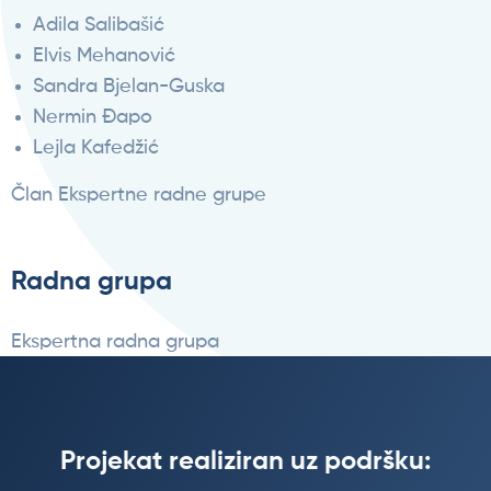
Adila Salibašić
Elvis Mehanović
Sandra Bjelan-Guska
Nermin Đapo
Lejla Kafedžić
Član Ekspertne radne grupe
Radna grupa
Ekspertna radna grupa
Projekat realiziran uz podršku: