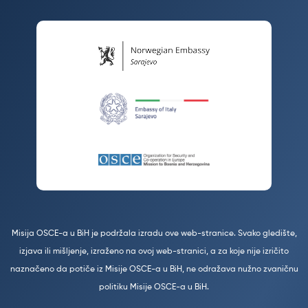
Misija OSCE-a u BiH je podržala izradu ove web-stranice. Svako gledište,
izjava ili mišljenje, izraženo na ovoj web-stranici, a za koje nije izričito
naznačeno da potiče iz Misije OSCE-a u BiH, ne odražava nužno zvaničnu
politiku Misije OSCE-a u BiH.