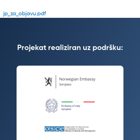
jp_za_objavu.pdf
Datoteka
Projekat realiziran uz podršku: