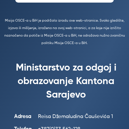
Misija OSCE-a u BiH je podržala izradu ove web-stranice. Svako gledište,
izjava ili mišljenje, izraženo na ovoj web-stranici, a za koje nije izričito
naznačeno da potiče iz Misije OSCE-a u BiH, ne odražava nužno zvaničnu
politiku Misije OSCE-a u BiH.
Ministarstvo za odgoj i
obrazovanje Kantona
Sarajevo
Adresa
Reisa Džemaludina Čauševića 1