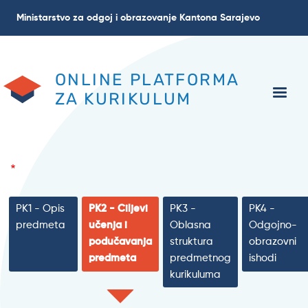
Skoči
Ministarstvo za odgoj i obrazovanje Kantona Sarajevo
na
glavni
sadržaj
ONLINE PLATFORMA
ZA KURIKULUM
PK1 - Opis
PK2 - Ciljevi
PK3 -
PK4 -
predmeta
učenja i
Oblasna
Odgojno-
podučavanja
struktura
obrazovni
predmeta
predmetnog
ishodi
kurikuluma