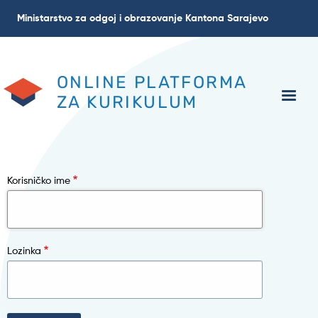
Skoči
Ministarstvo za odgoj i obrazovanje Kantona Sarajevo
na
glavni
sadržaj
ONLINE PLATFORMA
ZA KURIKULUM
Korisničko ime
Lozinka