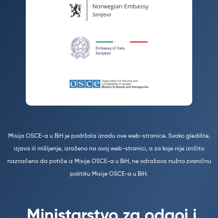
Misija OSCE-a u BiH je podržala izradu ove web-stranice. Svako gledište,
izjava ili mišljenje, izraženo na ovoj web-stranici, a za koje nije izričito
naznačeno da potiče iz Misije OSCE-a u BiH, ne odražava nužno zvaničnu
politiku Misije OSCE-a u BiH.
Ministarstvo za odgoj i