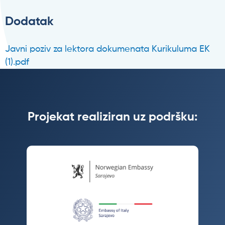
Dodatak
Javni poziv za lektora dokumenata Kurikuluma EK
(1).pdf
Datoteka
Projekat realiziran uz podršku: