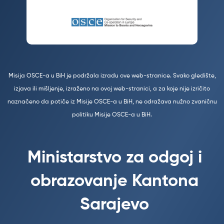
Misija OSCE-a u BiH je podržala izradu ove web-stranice. Svako gledište,
izjava ili mišljenje, izraženo na ovoj web-stranici, a za koje nije izričito
naznačeno da potiče iz Misije OSCE-a u BiH, ne odražava nužno zvaničnu
politiku Misije OSCE-a u BiH.
Ministarstvo za odgoj i
obrazovanje Kantona
Sarajevo