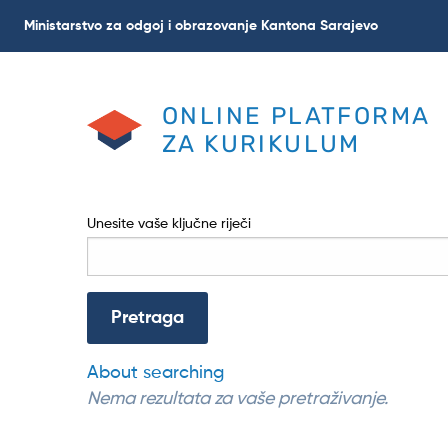
Skoči
Ministarstvo za odgoj i obrazovanje Kantona Sarajevo
na
glavni
sadržaj
ONLINE PLATFORMA
ZA KURIKULUM
Unesite vaše ključne riječi
About searching
Nema rezultata za vaše pretraživanje.