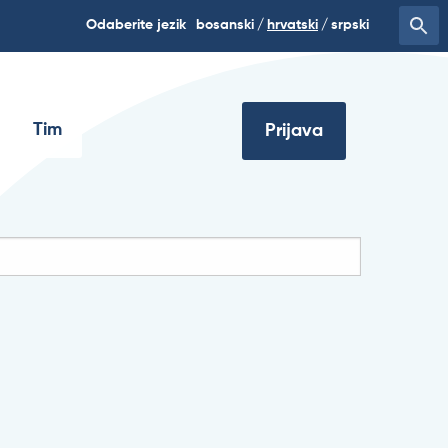
Odaberite jezik
bosanski
hrvatski
srpski
Tim
Prijava