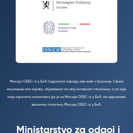
Мисија ОЕБС-а у БиХ подржала израду ове wеб-странице. Свако
мишљење или изјава, објављени на овој интернет страници, а за које
није изричито назначено да је из Мисије ОЕБС-а у БиХ, не одражава
званичну политику Мисије ОЕБС-а у БиХ.
Ministarstvo za odgoj i