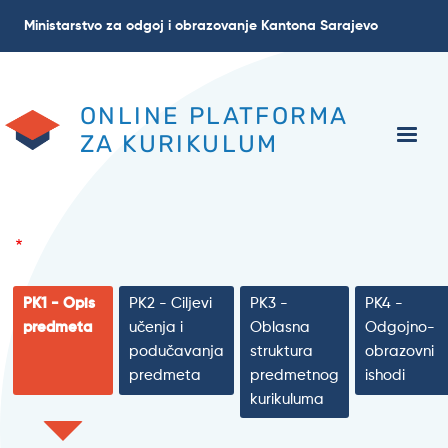
Skip
Ministarstvo za odgoj i obrazovanje Kantona Sarajevo
to
main
content
ONLINE PLATFORMA
ZA KURIKULUM
PK1 - Opis
PK2 - Ciljevi
PK3 -
PK4 -
predmeta
učenja i
Oblasna
Odgojno-
podučavanja
struktura
obrazovni
predmeta
predmetnog
ishodi
kurikuluma