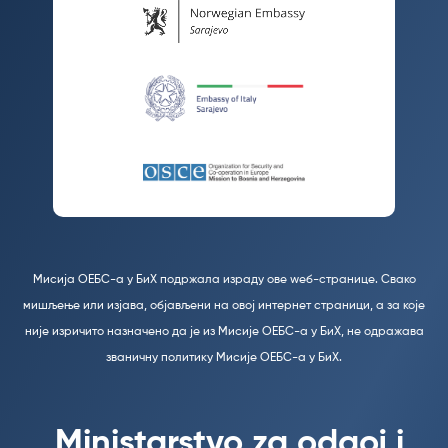
Мисија ОЕБС-а у БиХ подржала израду ове wеб-странице. Свако
мишљење или изјава, објављени на овој интернет страници, а за које
није изричито назначено да је из Мисије ОЕБС-а у БиХ, не одражава
званичну политику Мисије ОЕБС-а у БиХ.
Ministarstvo za odgoj i