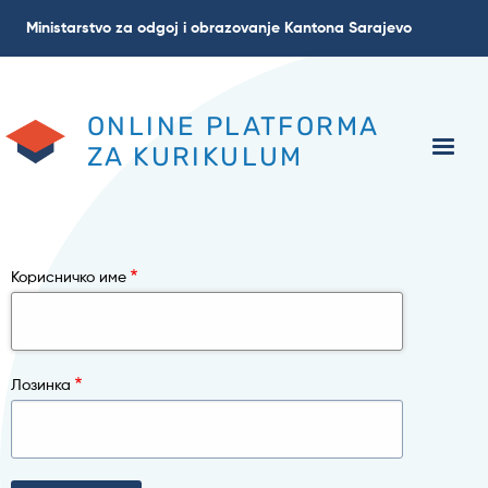
Skip
Ministarstvo za odgoj i obrazovanje Kantona Sarajevo
to
main
content
ONLINE PLATFORMA
ZA KURIKULUM
Корисничко име
Лозинка