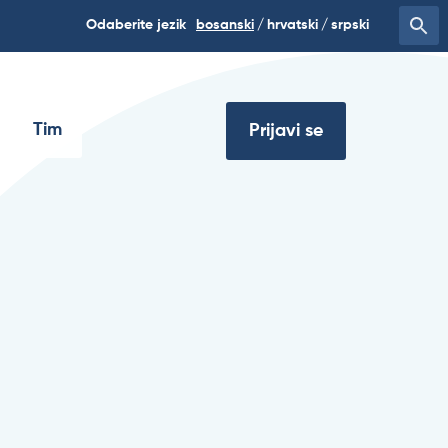
Odaberite jezik
bosanski
hrvatski
srpski
Tim
Prijavi se