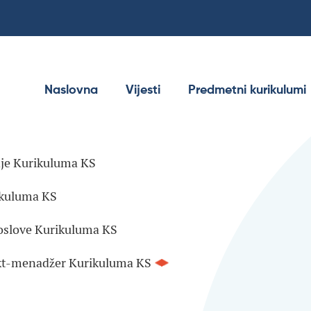
Naslovna
Vijesti
Predmetni kurikulumi
enje Kurikuluma KS
ikuluma KS
oslove Kurikuluma KS
jekt-menadžer Kurikuluma KS