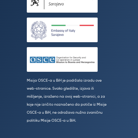
Misija OSCE-a u BiH je podržala izradu ove
web-stranice. Svako gledište, izjava ili
mišljenje, izraženo na ovoj web-stranici, a za
koje nije izričito naznačeno da potiče iz Misije
OSCE-a u BiH, ne odražava nužno zvaničnu
politiku Misije OSCE-a u BiH.