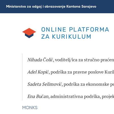
Skoči
Ministarstvo za odgoj i obrazovanje Kantona Sarajevo
na
glavni
sadržaj
ONLINE PLATFORMA
ZA KURIKULUM
Nihada Čolić
, voditelj/ica za stručno prać
Adel Kopić
, podrška za pravne poslove Kur
Sadeta Selimović
, podrška za ekonomske p
Ena Bučan
, administrativna podrška, pro
MONKS