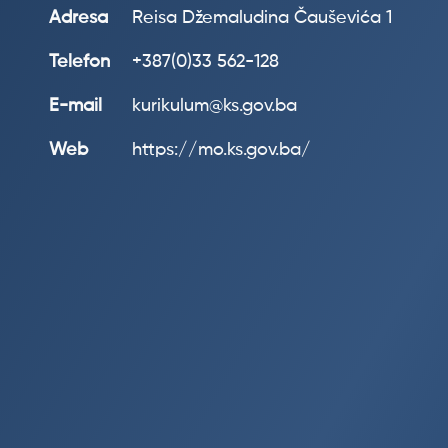
Adresa
Reisa Džemaludina Čauševića 1
Telefon
+387(0)33 562-128
E-mail
kurikulum@ks.gov.ba
Web
https://mo.ks.gov.ba/