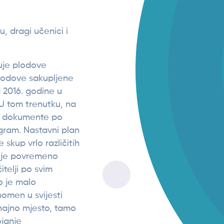
, dragi učenici i
uje plodove
lodove sakupljene
 2016. godine u
U tom trenutku, na
 u dokumente po
gram. Nastavni plan
 skup vrlo različitih
 je povremeno
itelji po svim
o je malo
enomen u svijesti
znajno mjesto, tamo
ojanje