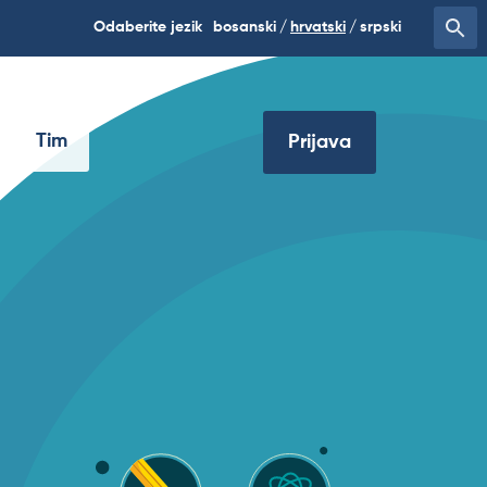
Odaberite jezik
bosanski
hrvatski
srpski
Tim
Prijava