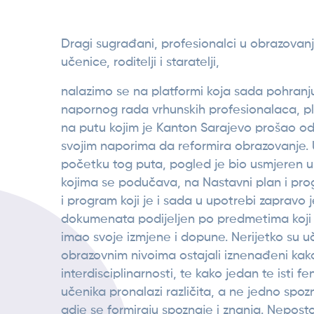
Dragi sugrađani, profesionalci u obrazovanju
učenice, roditelji i staratelji,
nalazimo se na platformi koja sada pohranj
napornog rada vrhunskih profesionalaca, p
na putu kojim je Kanton Sarajevo prošao od
svojim naporima da reformira obrazovanje. 
početku tog puta, pogled je bio usmjeren
kojima se podučava, na Nastavni plan i pro
i program koji je i sada u upotrebi zapravo je
dokumenata podijeljen po predmetima koji
imao svoje izmjene i dopune. Nerijetko su uč
obrazovnim nivoima ostajali iznenađeni kak
interdisciplinarnosti, te kako jedan te isti f
učenika pronalazi različita, a ne jedno spo
gdje se formiraju spoznaje i znanja. Nepost