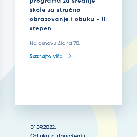
programa za srednje
škole za stručno
obrazovanje i obuku - III
stepen
Na osnovu člana 70.
Saznajte više
01.09.2022.
Odluka o donošenju