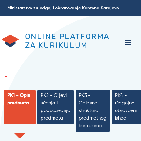
Skoči
Ministarstvo za odgoj i obrazovanje Kantona Sarajevo
na
glavni
sadržaj
ONLINE PLATFORMA
ZA KURIKULUM
PK1 - Opis
PK2 - Ciljevi
PK3 -
PK4 -
predmeta
učenja i
Oblasna
Odgojno-
podučavanja
struktura
obrazovni
predmeta
predmetnog
ishodi
kurikuluma