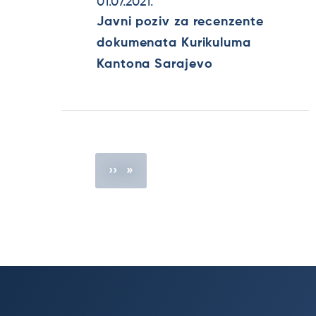
01.07.2021.
Javni poziv za recenzente
dokumenata Kurikuluma
Kantona Sarajevo
Pagination
Next
››
You're on
Page 1
page