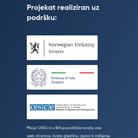
Projekat realiziran uz
podršku:
Misija OESS-a u BiH je podržala izradu ove
web-stranice. Svako gledište, izjava ili mišljenje