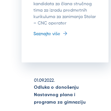
kandidata za člana stručnog
tima za izradu predmetnih
kurikuluma za zanimanja Stolar
– CNC operater
Saznajte više
01.09.2022.
Odluka o donošenju
Nastavnog plana i
programa za gimnaziju