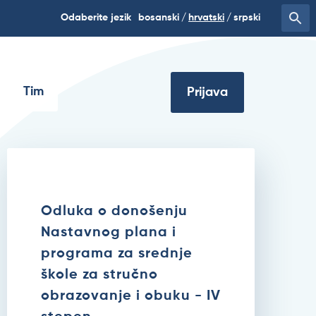
Odaberite jezik
bosanski
hrvatski
srpski
Tim
Prijava
Odluka o donošenju
Nastavnog plana i
programa za srednje
škole za stručno
obrazovanje i obuku - IV