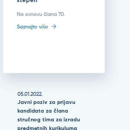
stepen
Na osnovu člana 70.
Saznajte više
05.01.2022.
Javni poziv za prijavu
kandidata za člana
stručnog tima za izradu
predmetnih kurikuluma