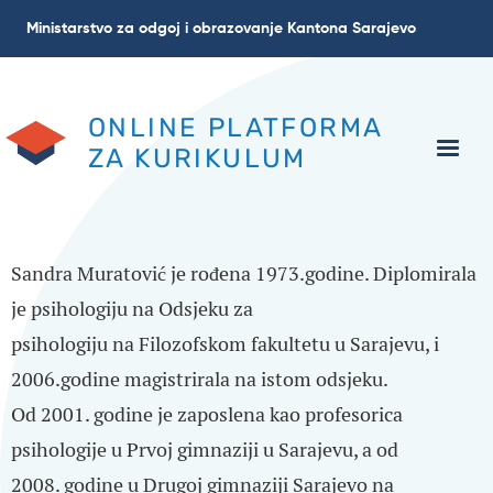
Skoči
Ministarstvo za odgoj i obrazovanje Kantona Sarajevo
na
glavni
sadržaj
ONLINE PLATFORMA
ZA KURIKULUM
Sandra Muratović je rođena 1973.godine. Diplomirala
je psihologiju na Odsjeku za
psihologiju na Filozofskom fakultetu u Sarajevu, i
2006.godine magistrirala na istom odsjeku.
Od 2001. godine je zaposlena kao profesorica
psihologije u Prvoj gimnaziji u Sarajevu, a od
2008. godine u Drugoj gimnaziji Sarajevo na