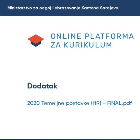
Skoči
Ministarstvo za odgoj i obrazovanje Kantona Sarajevo
na
glavni
sadržaj
ONLINE PLATFORMA
ZA KURIKULUM
Dodatak
2020 Temeljne postavke (HR) - FINAL.pdf
Datoteka