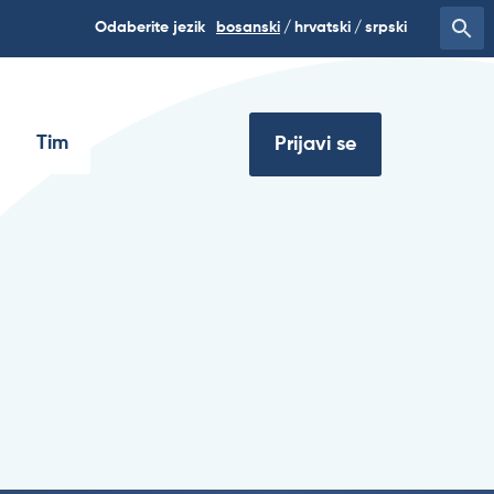
Odaberite jezik
bosanski
hrvatski
srpski
Tim
Prijavi se