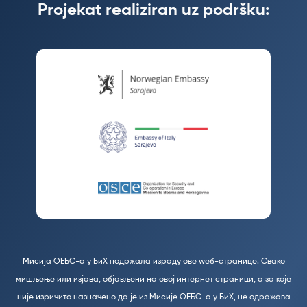
Projekat realiziran uz podršku:
Мисија ОЕБС-а у БиХ подржала израду ове wеб-странице. Свако
мишљење или изјава, објављени на овој интернет страници, а за које
није изричито назначено да је из Мисије ОЕБС-а у БиХ, не одражава