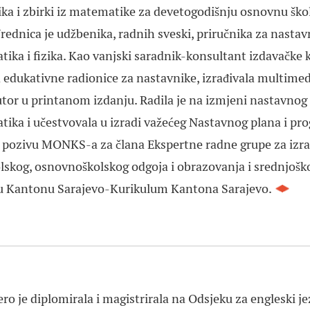
ka i zbirki iz matematike za devetogodišnju osnovnu škol
Urednica je udžbenika, radnih sveski, priručnika za nasta
ika i fizika. Kao vanjski saradnik-konsultant izdavačke k
a edukativne radionice za nastavnike, izrađivala multimedi
 autor u printanom izdanju.
Radila je na
izmjeni nastavnog
ika i učestvovala u izradi važećeg Nastavnog plana i pr
 pozivu MONKS-a za člana
Ekspertne radne grupe za izr
lskog, osnovnoškolskog odgoja i obrazovanja i srednjoš
u Kantonu Sarajevo-Kurikulum Kantona Sarajevo.
ro je diplomirala i magistrirala na Odsjeku za engleski je