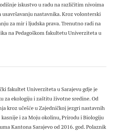
godišnje iskustvo u radu na različitim nivoima
 usavršavanju nastavnika. Kroz volonterski
ju za mir i ljudska prava. Trenutno radi na
ezika na Pedagoškom fakultetu Univerziteta u
ki fakultet Univerziteta u Sarajevu gdje je
u za ekologiju i zaštitu životne sredine. Od
ja kroz učešće u Zajedničkoj jezgri nastavnih
asnije i za Moju okolinu, Prirodu i Biologiju
luma Kantona Sarajevo od 2016. god. Polaznik