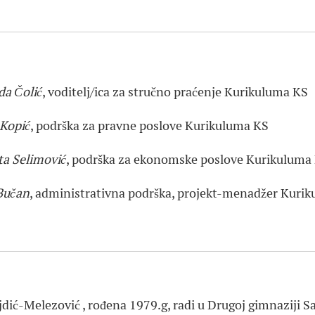
da Čolić
, voditelj/ica za stručno praćenje Kurikuluma KS
 Kopić
, podrška za pravne poslove Kurikuluma KS
ta Selimović
, podrška za ekonomske poslove Kurikuluma
Bučan
, administrativna podrška, projekt-menadžer Kuri
jdić-Melezović , rođena 1979.g, radi u Drugoj gimnaziji S