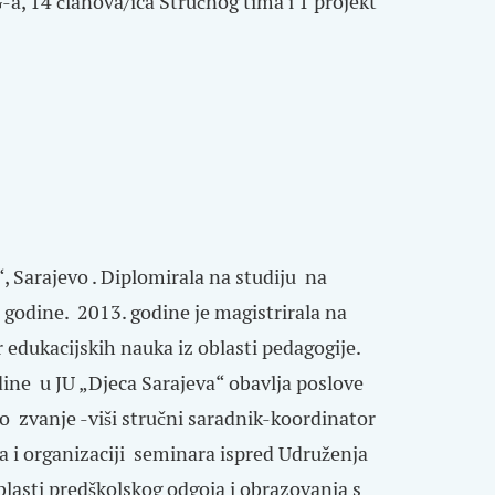
a, 14 članova/ica Stručnog tima i 1 projekt
, Sarajevo . Diplomirala na studiju na
 godine. 2013. godine je magistrirala na
 edukacijskih nauka iz oblasti pedagogije.
dine u JU „Djeca Sarajeva“ obavlja poslove
o zvanje -viši stručni saradnik-koordinator
a i organizaciji seminara ispred Udruženja
oblasti predškolskog odgoja i obrazovanja s