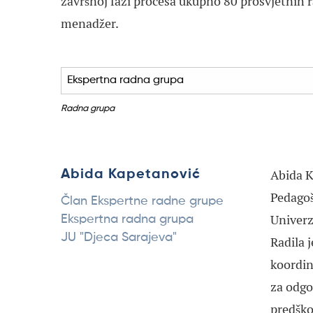
završnoj fazi procesa ukupno 80 prosvjetnih r
menadžer.
Radna grupa
Abida K
Abida Kapetanović
Pedagoš
Član Ekspertne radne grupe
Univerz
Ekspertna radna grupa
JU "Djeca Sarajeva"
Radila 
koordin
za odgo
predško