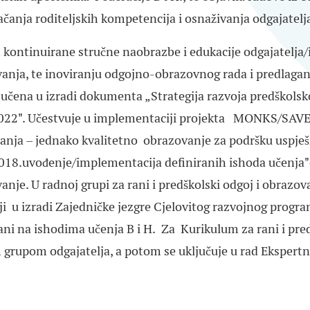
jačanja roditeljskih kompetencija i osnaživanja odgajatelj
m kontinuirane stručne naobrazbe i edukacije odgajatelja/
anja, te inoviranju odgojno-obrazovnog rada i predlaganj
ljučena u izradi dokumenta „Strategija razvoja predškols
22". Učestvuje u implementaciji
projekta MONKS/SAV
vanja – jednako kvalitetno obrazovanje za podršku uspje
18.uvođenje/implementacija definiranih ishoda učenja"
anje. U radnoj grupi za rani i predškolski odgoj i obrazo
ji u izradi
Zajedničke jezgre Cjelovitog razvojnog progra
ani na ishodima učenja B i H.
Za Kurikulum za rani i pred
grupom odgajatelja, a potom se uključuje u rad Ekspertn