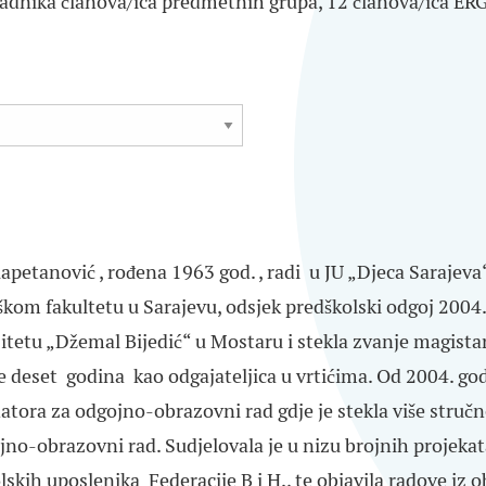
adnika članova/ica predmetnih grupa, 12 članova/ica ERG-
apetanović , rođena 1963 god. , radi u JU „Djeca Sarajeva“
kom fakultetu u Sarajevu, odsjek predškolski odgoj 2004.
itetu „Džemal Bijedić“ u Mostaru i stekla zvanje
magistar
je deset godina kao odgajateljica u vrtićima. Od 2004. go
atora za odgojno-obrazovni rad gdje je stekla više stručn
jno-obrazovni rad. Sudjelovala je u nizu brojnih projekat
lskih uposlenika Federacije B i H., te objavila radove iz 