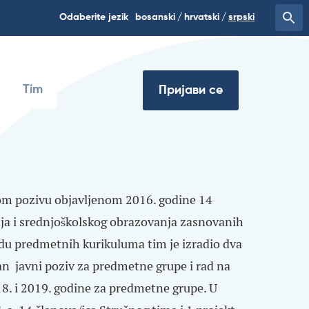
Odaberite jezik
bosanski
hrvatski
srpski
Tim
Пријави се
nom pozivu objavljenom 2016. godine 14
ja i srednjoškolskog obrazovanja zasnovanih
du predmetnih kurikuluma tim je izradio dva
san javni poziv za predmetne grupe i rad na
018. i 2019. godine za predmetne grupe. U