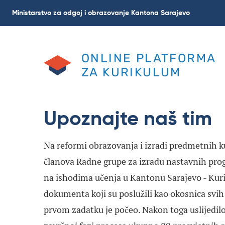
Skip
Ministarstvo za odgoj i obrazovanje Kantona Sarajevo
to
main
content
ONLINE PLATFORMA
ZA KURIKULUM
Upoznajte naš tim
Na reformi obrazovanja i izradi predmetnih 
članova Radne grupe za izradu nastavnih pro
na ishodima učenja u Kantonu Sarajevo - Kur
dokumenta koji su poslužili kao okosnica svih 
prvom zadatku je počeo. Nakon toga uslijedilo