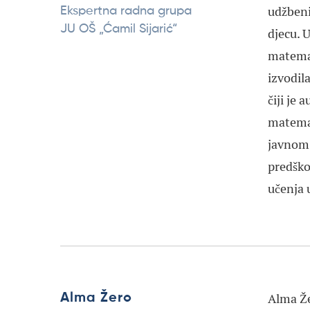
udžbeni
Ekspertna radna grupa
JU OŠ „Ćamil Sijarić“
djecu. 
matemat
izvodil
čiji je
matemat
javnom
predško
učenja 
Alma Že
Alma Žero