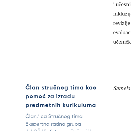
i učesn
inkluzi
revizij
evaluac
učeničk
Samela 
Član stručnog tima kao
pomoć za izradu
predmetnih kurikuluma
Član/ica Stručnog tima
Ekspertna radna grupa