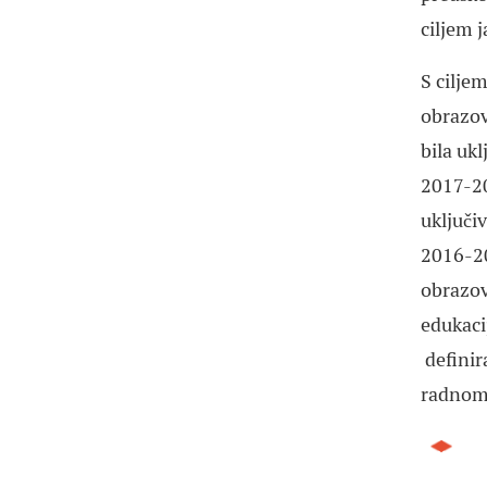
ciljem 
S cilje
obrazov
bila uk
2017-20
uključi
2016-20
obrazov
edukaci
definir
radnom 