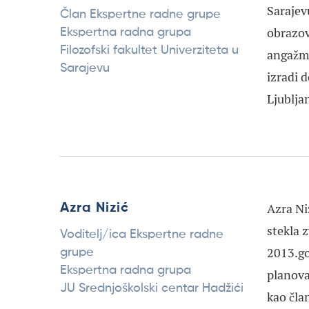
Sarajev
Član Ekspertne radne grupe
obrazov
Ekspertna radna grupa
Filozofski fakultet Univerziteta u
angažma
Sarajevu
izradi 
Ljublja
Azra Ni
Azra Nizić
stekla 
Voditelj/ica Ekspertne radne
2013.go
grupe
Ekspertna radna grupa
planova
JU Srednjoškolski centar Hadžići
kao čla