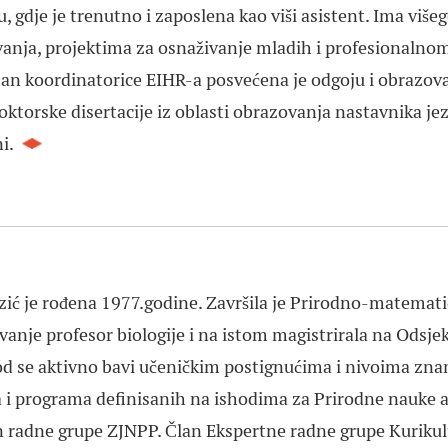
u, gdje je trenutno i zaposlena kao viši asistent. Ima više
anja, projektima za osnaživanje mladih i profesionalnom
n koordinatorice EIHR-a posvećena je odgoju i obrazovan
doktorske disertacije iz oblasti obrazovanja nastavnika j
ni.
zić je rođena 1977.godine. Završila je Prirodno-matematič
zvanje profesor biologije i na istom magistrirala na Odsjek
d se aktivno bavi učeničkim postignućima i nivoima znan
 i programa definisanih na ishodima za Prirodne nauke a k
n radne grupe ZJNPP. Član Ekspertne radne grupe Kuriku