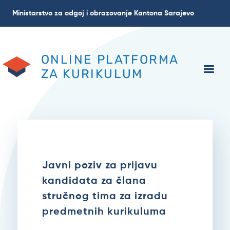
Skip
Ministarstvo za odgoj i obrazovanje Kantona Sarajevo
to
main
content
ONLINE PLATFORMA
ZA KURIKULUM
Javni poziv za prijavu
kandidata za člana
stručnog tima za izradu
predmetnih kurikuluma