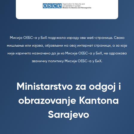
Мисија ОЕБС-а у БиХ подржала израду ове wеб-странице. Свако
мишљење или изјава, објављени на овој интернет страници, а за које
није изричито назначено да је из Мисије ОЕБС-а у БиХ, не одражава
званичну политику Мисије ОЕБС-а у БиХ.
Ministarstvo za odgoj i
obrazovanje Kantona
Sarajevo