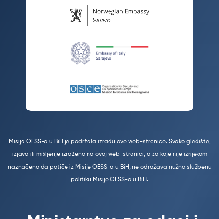
Misija OESS-a u BiH je podržala izradu ove web-stranice. Svako gledište,
izjava ili mišljenje izraženo na ovoj web-stranici, a za koje nije izrijekom
naznačeno da potiče iz Misije OESS-a u BiH, ne odražava nužno službenu
politiku Misije OESS-a u BiH.