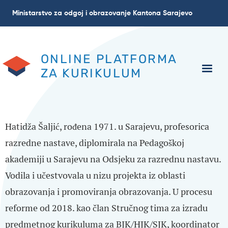
Skoči
Ministarstvo za odgoj i obrazovanje Kantona Sarajevo
na
glavni
sadržaj
ONLINE PLATFORMA
ZA KURIKULUM
Hatidža Šaljić, rođena 1971. u Sarajevu, profesorica
razredne nastave, diplomirala na Pedagoškoj
akademiji u Sarajevu na Odsjeku za razrednu nastavu.
Vodila i učestvovala u nizu projekta iz oblasti
obrazovanja i promoviranja obrazovanja. U procesu
reforme od 2018. kao član Stručnog tima za izradu
predmetnog kurikuluma za BJK/HJK/SJK, koordinator