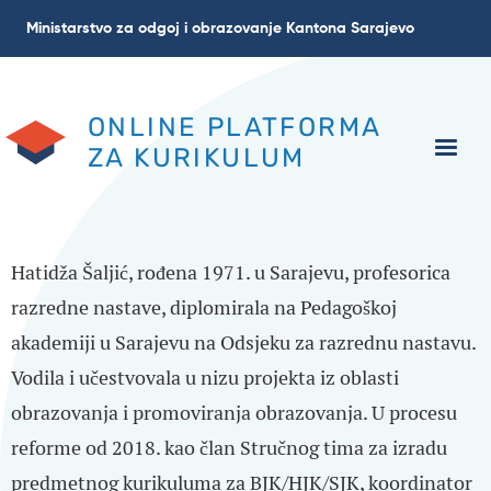
Skip
Ministarstvo za odgoj i obrazovanje Kantona Sarajevo
to
main
content
ONLINE PLATFORMA
ZA KURIKULUM
Hatidža Šaljić, rođena 1971. u Sarajevu, profesorica
razredne nastave, diplomirala na Pedagoškoj
akademiji u Sarajevu na Odsjeku za razrednu nastavu.
Vodila i učestvovala u nizu projekta iz oblasti
obrazovanja i promoviranja obrazovanja. U procesu
reforme od 2018. kao član Stručnog tima za izradu
predmetnog kurikuluma za BJK/HJK/SJK, koordinator