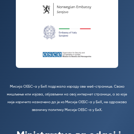
Мисија ОЕБС-а у БиХ подржала израду ове wеб-странице. Свако
мишљење или изјава, објављени на овој интернет страници, а за које
није изричито назначено да је из Мисије ОЕБС-а у БиХ, не одражава
званичну политику Мисије ОЕБС-а у БиХ.