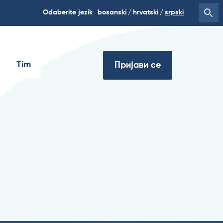
Odaberite jezik
bosanski
hrvatski
srpski
Tim
Пријави се