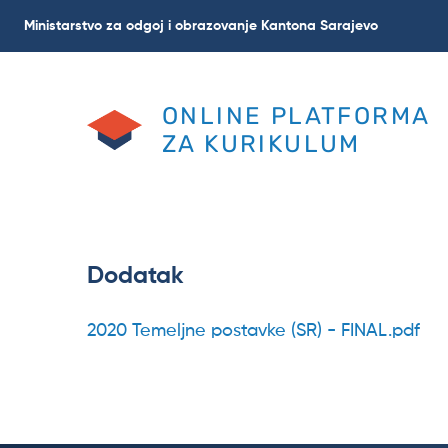
Skip
Ministarstvo za odgoj i obrazovanje Kantona Sarajevo
to
main
content
ONLINE PLATFORMA
ZA KURIKULUM
Dodatak
2020 Temeljne postavke (SR) - FINAL.pdf
Datoteka