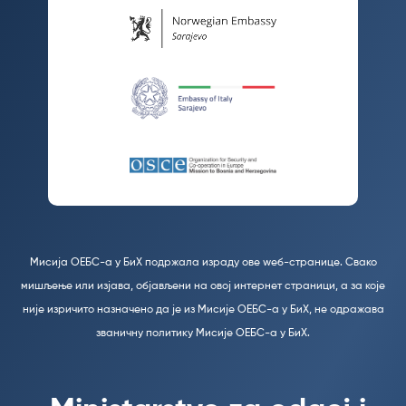
Мисија ОЕБС-а у БиХ подржала израду ове wеб-странице. Свако
мишљење или изјава, објављени на овој интернет страници, а за које
није изричито назначено да је из Мисије ОЕБС-а у БиХ, не одражава
званичну политику Мисије ОЕБС-а у БиХ.