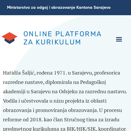
Skip
Ministarstvo za odgoj i obrazovanje Kantona Sarajevo
to
main
content
ONLINE PLATFORMA
ZA KURIKULUM
Hatidža Šaljić, rođena 1971. u Sarajevu, profesorica
razredne nastave, diplomirala na Pedagoškoj
akademiji u Sarajevu na Odsjeku za razrednu nastavu.
Vodila i učestvovala u nizu projekta iz oblasti
obrazovanja i promoviranja obrazovanja. U procesu
reforme od 2018. kao član Stručnog tima za izradu
predmetnog kurikuluma za BJK/HJK/SJK, koordinator