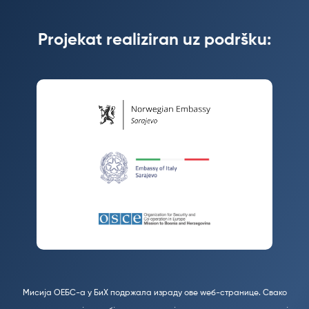
Projekat realiziran uz podršku:
Мисија ОЕБС-а у БиХ подржала израду ове wеб-странице. Свако