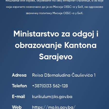
мишљење или изјава, објављени на овој интернет страници, а за које
није изричито назначено да је из Мисије ОЕБС-а у БиХ, не одражава
званичну политику Мисије ОЕБС-а у БиХ.
Ministarstvo za odgoj i
obrazovanje Kantona
Sarajevo
Adresa
Reisa Džemaludina Čauševića 1
Telefon
+387(0)33 562-128
E-mail
kurikulum@ks.gov.ba
Web
https://mo.ks.gov.ba/