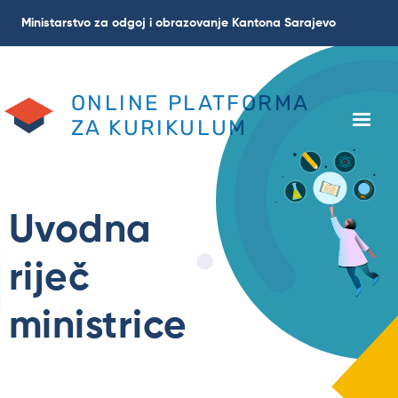
Skip
Ministarstvo za odgoj i obrazovanje Kantona Sarajevo
to
main
content
ONLINE PLATFORMA
ZA KURIKULUM
Uvodna
riječ
ministrice