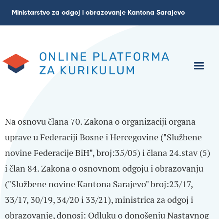
Skip
Ministarstvo za odgoj i obrazovanje Kantona Sarajevo
to
main
content
ONLINE PLATFORMA
ZA KURIKULUM
Na osnovu člana 70. Zakona o organizaciji organa
uprave u Federaciji Bosne i Hercegovine ("Službene
novine Federacije BiH", broj:35/05) i člana 24.stav (5)
i član 84. Zakona o osnovnom odgoju i obrazovanju
("Službene novine Kantona Sarajevo" broj:23/17,
33/17, 30/19, 34/20 i 33/21), ministrica za odgoj i
obrazovanje, donosi: Odluku o donošenju Nastavnog