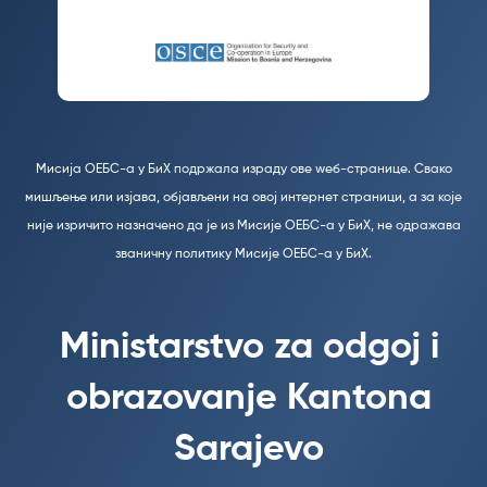
Мисија ОЕБС-а у БиХ подржала израду ове wеб-странице. Свако
мишљење или изјава, објављени на овој интернет страници, а за које
није изричито назначено да је из Мисије ОЕБС-а у БиХ, не одражава
званичну политику Мисије ОЕБС-а у БиХ.
Ministarstvo za odgoj i
obrazovanje Kantona
Sarajevo